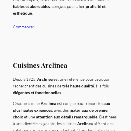
fiables et abordables
, conçues pour allier
praticité et
esthétique
.
Commencer
Cuisines Arclinea
Depuis 1925,
Arclinea
est une référence pour ceux qui
recherchent des cuisines de
très
haute qualité
, à la fois
élégantes et fonctionnelles
.
Chaque cuisine
Arclinea
est conçue pour répondre
aux
plus hautes exigences
, avec des
matériaux de premier
choix
et une
attention aux détails remarquable.
Destinées
à une clientèle exigeante, les cuisines
Arclinea
offrent des
solutions sur mesure qui s’adaptent à tous les styles de vie,